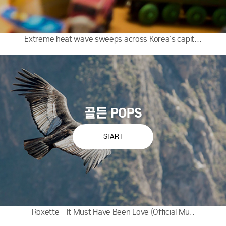
Extreme heat wave sweeps across Korea's capit…
골든 POPS
START
Roxette - It Must Have Been Love (Official Mu..