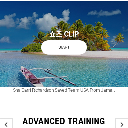
쇼츠 CLIP
START
Sha'Carri Richardson Saved Team USA From Jama..
ADVANCED TRAINING