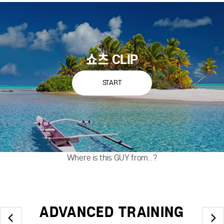
쇼츠 CLIP
START
Where is this GUY from..?
ADVANCED TRAINING