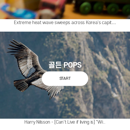
Extreme heat wave sweeps across Korea's capit…
골든 POPS
START
Harry Nilsson - [Can't Live if living is] "Wi..